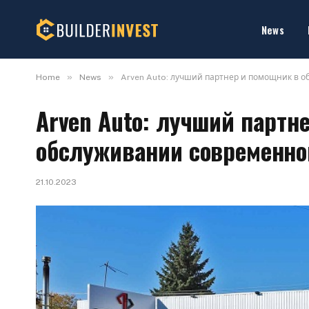
News
»
»
Home
News
Arven Auto: лучший партнер и помощник в 
Arven Auto: лучший партн
обслуживании современно
21.10.2023