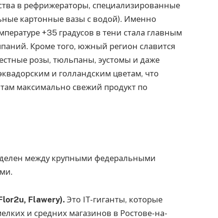
ства в рефрижераторы, специализированные
ьные картонные вазы с водой). Именно
мпературе +35 градусов в тени стала главным
аний. Кроме того, южный регион славится
стные розы, тюльпаны, эустомы и даже
квадорским и голландским цветам, что
нтам максимально свежий продукт по
азделен между крупными федеральными
ми.
or2u, Flawery).
Это IT-гиганты, которые
лких и средних магазинов в Ростове-на-